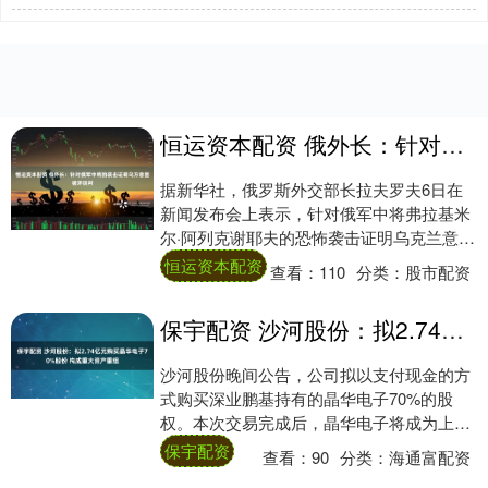
恒运资本配资 俄外长：针对俄军中将的袭击证明乌方意图破坏谈判
据新华社，俄罗斯外交部长拉夫罗夫6日在
新闻发布会上表示，针对俄军中将弗拉基米
尔·阿列克谢耶夫的恐怖袭击证明乌克兰意图
破坏谈判。他说，此次恐怖袭击证明乌克兰
恒运资本配资
查看：
110
分类：
股市配资
方面不....
保宇配资 沙河股份：拟2.74亿元购买晶华电子70%股份 构成重大资产重组
沙河股份晚间公告，公司拟以支付现金的方
式购买深业鹏基持有的晶华电子70%的股
权。本次交易完成后，晶华电子将成为上市
公司的控股子公司，纳入公司合并报表范
保宇配资
查看：
90
分类：
海通富配资
围，交易价....