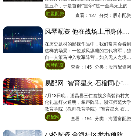
皇五帝，于是首创\"皇帝\"这一至高无上的尊
号。这个称号从此成为两千多年封建王朝统
胜盈配资
查看：
127
分类：
股市配资
治....
风琴配资 他在战场上用身体给赵匡胤挡箭，赵匡胤登基后却把他赐死了
在历史题材的影视作品中，我们常常会看到
这样的场景：一位威风凛凛的古代将军，独
自一人策马冲入敌军阵营，如入无人之境般
杀个七进七出，最后还能全身而退。然而，
风琴配资
查看：
145
分类：
股市配资网
这些戏剧....
易配网 “智育星火·石榴同心”暑期社会实践队结营仪式顺利举行_三仁畲族乡_教育_活动
7月13日晚，遂昌县三仁畲族乡高碧街村文
化礼堂灯火通明，掌声阵阵。浙江师范大学
教育学院（教师教育学院）“智育星火 石榴
同心”实践队策划的“石榴同心共向党，畲风
易配网
查看：
154
分类：
海通富配资
新....
小松配资 金海社区举办预防心脑血管疾病防知识讲座_居民_生活_方式