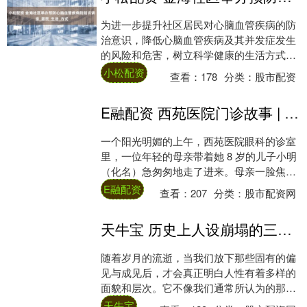
为进一步提升社区居民对心脑血管疾病的防
治意识，降低心脑血管疾病及其并发症发生
的风险和危害，树立科学健康的生活方式，
西岗区香炉礁街道金海社区红十字工作站于
小松配资
查看：
178
分类：
股市配资
8月8日....
E融配资 西苑医院门诊故事 | 中医药妙用，儿童不自主眨眼得宁_治疗_孩子_临床
一个阳光明媚的上午，西苑医院眼科的诊室
里，一位年轻的母亲带着她 8 岁的儿子小明
（化名）急匆匆地走了进来。母亲一脸焦
虑，对孩子的状况忧心忡忡： “大夫，您看
E融配资
查看：
207
分类：
股市配资网
看我....
天牛宝 历史上人设崩塌的三位人物是谁？个个家喻户晓，个个颠覆三观！_沈括_匡衡_李绅
随着岁月的流逝，当我们放下那些固有的偏
见与成见后，才会真正明白人性有着多样的
面貌和层次。它不像我们通常所认为的那
样，只有善与恶的单一划分。许多人在我们
天牛宝