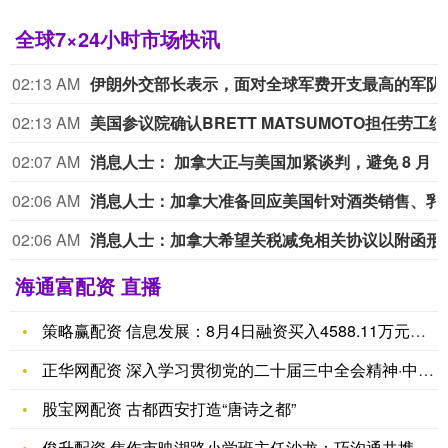
全球7×24小时市场快讯
02:13 AM
伊朗外交部长表示，面对全球军费开支最高的军
02:13 AM
美国参议院确
02:07 AM
消息人士： 加拿大正与美国加紧谈判，避免 8 
02:06 AM
消息人士：加拿大准备回应美国针对酒类销售、乳制品及汽车行业提出的
02:06 AM
消息人士：加拿大希望关税减免相关协议以附函形式达成
海通富配资 直播
策略赢配资 信息发展：8月4日融资买入4588.11万元，融
正华网配资 深入学习贯彻党的二十届三中全会精神·中国式现代化
股宝网配资 古都西安打造“唐诗之都”
俊升配资 焦作市映湖路小学班主任沙龙：巧沟通共携手 做有温度