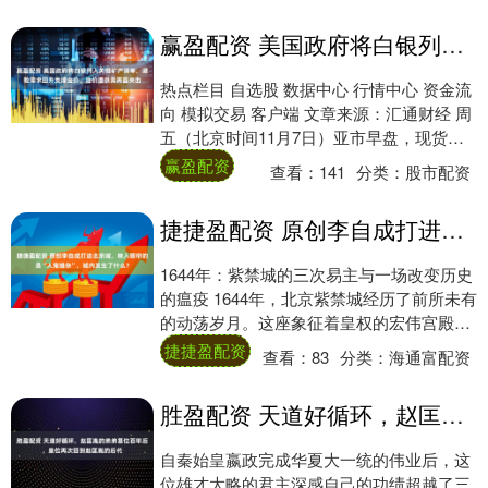
赢盈配资 美国政府将白银列入关键矿产清单，避险需求回升支撑金价，油价遭供需两面夹击
热点栏目 自选股 数据中心 行情中心 资金流
向 模拟交易 客户端 文章来源：汇通财经 周
五（北京时间11月7日）亚市早盘，现货黄
金交投于3984美元/盎司附近，....
赢盈配资
查看：
141
分类：
股市配资
捷捷盈配资 原创李自成打进北京城，映入眼帘的是“人鬼错杂”，城内发生了什么？
1644年：紫禁城的三次易主与一场改变历史
的瘟疫 1644年，北京紫禁城经历了前所未有
的动荡岁月。这座象征着皇权的宏伟宫殿在
短短一年内见证了三次政权更迭：先是明....
捷捷盈配资
查看：
83
分类：
海通富配资
胜盈配资 天道好循环，赵匡胤的弟弟篡位百年后，皇位再次回到赵匡胤的后代
自秦始皇嬴政完成华夏大一统的伟业后，这
位雄才大略的君主深感自己的功绩超越了三