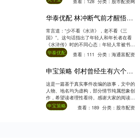
查看：
128
分类：
股市配资网
眼中似乎天....
华泰优配 林冲断气前才醒悟，难怪宋江鲁智深瞧不起他，你看林冲错杀了谁？_梁山_王伦_晁盖
常言道：“少不看《水浒》，老不看《三
国》”。这句话指出了年轻人和年长者在看
《水浒传》时的不同心态：年轻人常被书中
描绘的豪情和义气所吸引，而年长者则会更
华泰优配
查看：
111
分类：
海通富配资
加关注其中....
申宝策略 邻村曾经生有六个儿子的范锁呐如今一家五条光棍听到让人唏嘘不已_阿惠_生活_家庭
这是一篇基于真实事件改编的故事，文中的
人物、地名均为虚构，部分情节纯属想象创
作，希望读者理性看待。感谢大家的阅读与
支持！ 故事发生在上世纪六七十年代的一个
申宝策略
查看：
189
分类：
股市配资
山村里....