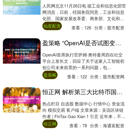
人民网北京11月26日电 据工业和信息化部官
网消息，日前，经国务院同意，工业和信息
化部、国家发展改革委、商务部、文化和旅
游部、中国人民银行和市场监管总局联合印
灿星配资
查看：
126
分类：
股市配资
发....
盈策略 “OpenAI是否试图变得大而不倒？”奥特曼发长文回应质疑
OpenAI首席执行官萨姆·奥特曼周四在社交
平台上发长文，回应了关于这家人工智能初
创公司未来前景的一系列问题，包
括“OpenAI是否试图变得大而不倒”，称不需
盈策略
查看：
122
分类：
股市配资网
要....
恒正网 解析第三大比特币国家持有者不丹：掀起绿色挖矿革命
热点栏目 自选股 数据中心 行情中心 资金流
向 模拟交易 客户端 文章来源：吴说区块链
作者 | FinTax Gao Xian 1 引言 近年来，不丹
依托其水....
恒正网
查看：
78
分类：
海通富配资