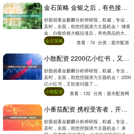
金石策略 金银之后，有色接力！铂期货涨停！
炒股就看金麒麟分析师研报，权威，专业，
及时，全面，助您挖掘潜力主题机会！ 继黄
金、白银价格大幅拉涨后，有色商品的大
涨“接力棒”传递到了铂、钯。 12月15日，
金石策略
查看：
74
分类：
股市配资
国....
小散配资 2200亿小红书，又犯老问题了
炒股就看金麒麟分析师研报，权威，专业，
及时，全面，助您挖掘潜力主题机会！ 2200
亿小红书，又犯老问题了....
小散配资
查看：
132
分类：
股市配资网
小番茄配资 携程受害者，开始反击
炒股就看金麒麟分析师研报，权威，专业，
及时，全面，助您挖掘潜力主题机会！ 来