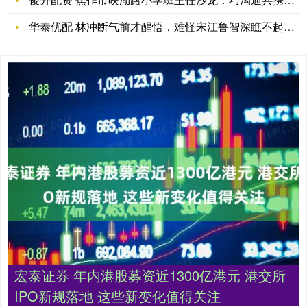
华泰优配 林冲断气前才醒悟，难怪宋江鲁智深瞧不起他，你看林冲
宏泰证券 年内港股募资近1300亿港元 港交所
IPO新规落地 这些新变化值得关注