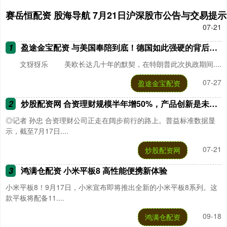
赛岳恒配资 股海导航 7月21日沪深股市公告与交易提示
07-21
1
盈途金宝配资 与美国奉陪到底！德国如此强硬的背后，离不开中国的3件制胜法宝
文犽犽乐 美欧长达几十年的默契，在特朗普此次执政期间....
07-27
盈途金宝配资
2
炒股配资网 合资理财规模半年增50%，产品创新是未来看点
◎记者 孙忠 合资理财公司正走在阔步前行的路上。普益标准数据显
示，截至7月17日....
07-21
炒股配资网
3
鸿满仓配资 小米平板8 高性能便携新体验
小米平板8！9月17日，小米宣布即将推出全新的小米平板8系列。这
款平板将配备11....
09-18
鸿满仓配资