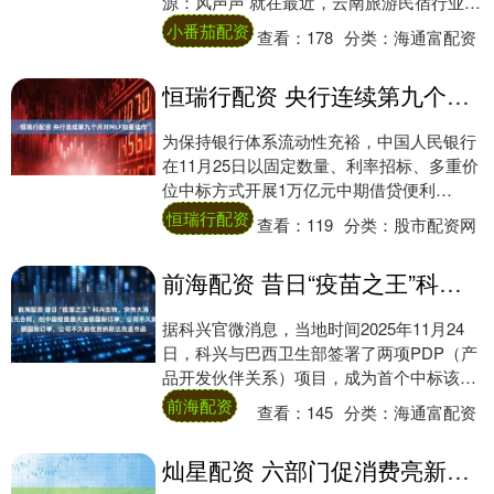
源：风声声 就在最近，云南旅游民宿行业协
会，通过官方公众号发布了《云南省旅游民
小番茄配资
查看：
178
分类：
海通富配资
宿行业....
恒瑞行配资 央行连续第九个月对MLF加量续作
为保持银行体系流动性充裕，中国人民银行
在11月25日以固定数量、利率招标、多重价
位中标方式开展1万亿元中期借贷便利
（MLF）操作，期限为1年期。鉴于11月有
恒瑞行配资
查看：
119
分类：
股市配资网
90....
前海配资 昔日“疫苗之王”科兴生物，突传大消息！在巴西拿下7亿美元合同，创中国疫苗最大金额国际订单，公司不久前收到纳斯达克退市函
据科兴官微消息，当地时间2025年11月24
日，科兴与巴西卫生部签署了两项PDP（产
品开发伙伴关系）项目，成为首个中标该项
目的中国疫苗企业。科兴将与巴西当地伙
前海配资
查看：
145
分类：
海通富配资
伴....
灿星配资 六部门促消费亮新招！19条措施增强消费品供需适配性