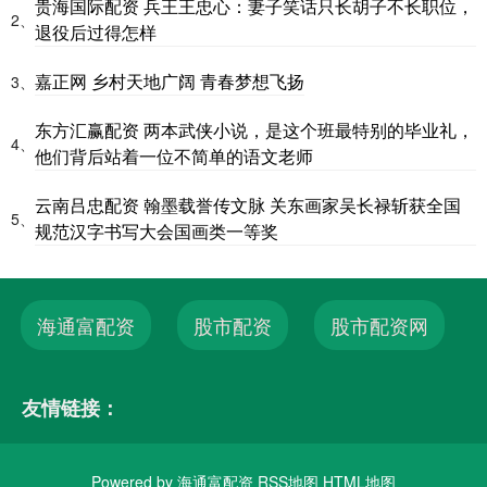
贵海国际配资 兵王王忠心：妻子笑话只长胡子不长职位，
2、
退役后过得怎样
嘉正网 乡村天地广阔 青春梦想飞扬
3、
东方汇赢配资 两本武侠小说，是这个班最特别的毕业礼，
4、
他们背后站着一位不简单的语文老师
云南吕忠配资 翰墨载誉传文脉 关东画家吴长禄斩获全国
5、
规范汉字书写大会国画类一等奖
海通富配资
股市配资
股市配资网
友情链接：
Powered by
海通富配资
RSS地图
HTML地图