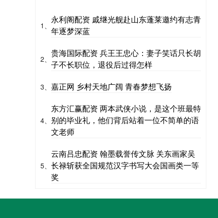
永利阁配资 戚继光舰赴山东蓬莱邀约有志青
1、
年逐梦深蓝
贵海国际配资 兵王王忠心：妻子笑话只长胡
2、
子不长职位，退役后过得怎样
嘉正网 乡村天地广阔 青春梦想飞扬
3、
东方汇赢配资 两本武侠小说，是这个班最特
别的毕业礼，他们背后站着一位不简单的语
4、
文老师
云南吕忠配资 翰墨载誉传文脉 关东画家吴
长禄斩获全国规范汉字书写大会国画类一等
5、
奖