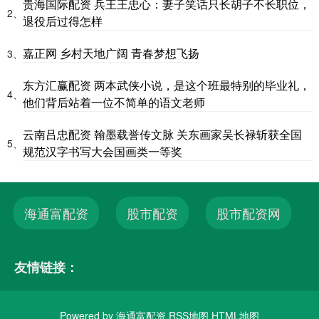
贵海国际配资 兵王王忠心：妻子笑话只长胡子不长职位，
2、
退役后过得怎样
嘉正网 乡村天地广阔 青春梦想飞扬
3、
东方汇赢配资 两本武侠小说，是这个班最特别的毕业礼，
4、
他们背后站着一位不简单的语文老师
云南吕忠配资 翰墨载誉传文脉 关东画家吴长禄斩获全国
5、
规范汉字书写大会国画类一等奖
海通富配资
股市配资
股市配资网
友情链接：
Powered by
海通富配资
RSS地图
HTML地图