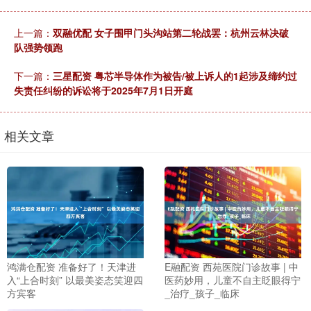
上一篇：
双融优配 女子围甲门头沟站第二轮战罢：杭州云林决破
队强势领跑
下一篇：
三星配资 粤芯半导体作为被告/被上诉人的1起涉及缔约过
失责任纠纷的诉讼将于2025年7月1日开庭
相关文章
鸿满仓配资 准备好了！天津进
E融配资 西苑医院门诊故事 | 中
入“上合时刻” 以最美姿态笑迎四
医药妙用，儿童不自主眨眼得宁
方宾客
_治疗_孩子_临床