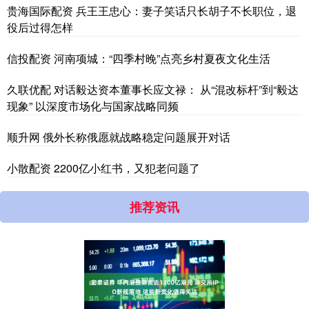
贵海国际配资 兵王王忠心：妻子笑话只长胡子不长职位，退
役后过得怎样
信投配资 河南项城：“四季村晚”点亮乡村夏夜文化生活
久联优配 对话毅达资本董事长应文禄： 从“混改标杆”到“毅达
现象” 以深度市场化与国家战略同频
顺升网 俄外长称俄愿就战略稳定问题展开对话
小散配资 2200亿小红书，又犯老问题了
推荐资讯