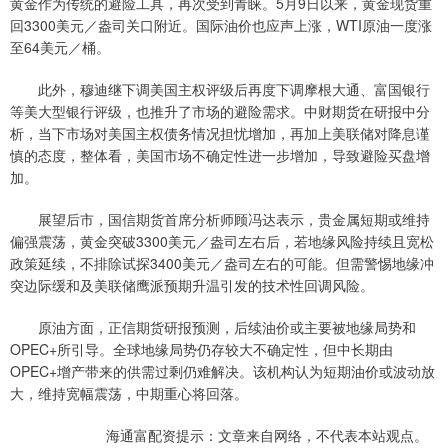
黄金作为传统的避险工具，再次受到青睐。5月9日以来，黄金现货重
回3300美元／盎司关口附近。国际油价也应声上涨，WTI原油一度涨
至64美元／桶。
此外，穆迪继下调美国主权评级后再度下调摩根大通、富国银行
等美大型银行评级，也推升了市场的避险需求。中财期货在研报中分
析，当下市场对美国主权债务情况担忧增加，再加上美联储对降息谨
慎的态度，整体看，美国市场不确定性进一步增加，导致避险买盘增
加。
展望后市，国信期货首席分析师顾冯达表示，贵金属短期或维持
偏强震荡，黄金突破3300美元／盎司左右后，若地缘风险持续且宽松
政策延续，不排除试探3400美元／盎司左右的可能。但需警惕地缘冲
突边际缓和及美联储鹰派预期升温引发的技术性回调风险。
原油方面，正信期货研报预测，后续油价或主要被地缘局势和
OPEC+所引导。全球地缘局势仍存较大不确定性，但中长期由
OPEC+增产带来的供需过剩仍难解决。该机构认为短期油价或波动放
大，维持宽幅震荡，中期重心将回落。
海通富配资提示：文章来自网络，不代表本站观点。