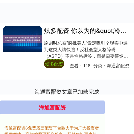
炫多配资 你以为的&quot;冷酷总裁&quot;，可能是心理疾病，反社会型人格障碍
刷剧时总被"疯批美人"设定吸引？现实中遇
到这类人请快逃！反社会型人格障碍
（ASPD）不是性格标签，而是需要警惕的
心理状况。 📌 三大核心特征 1️⃣ 共情缺
炫多配资
查看：
118
分类：
海通富配资
失：....
海通富配资文章已加载完成
海通富配资
海通富配资6免费股票配资平台致力于为广大投资者