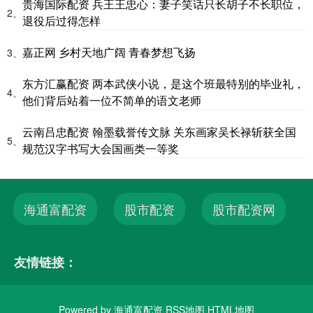
贵海国际配资 兵王王忠心：妻子笑话只长胡子不长职位，
2、
退役后过得怎样
嘉正网 乡村天地广阔 青春梦想飞扬
3、
东方汇赢配资 两本武侠小说，是这个班最特别的毕业礼，
4、
他们背后站着一位不简单的语文老师
云南吕忠配资 翰墨载誉传文脉 关东画家吴长禄斩获全国
5、
规范汉字书写大会国画类一等奖
海通富配资
股市配资
股市配资网
友情链接：
Powered by
海通富配资
RSS地图
HTML地图