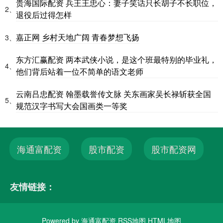
贵海国际配资 兵王王忠心：妻子笑话只长胡子不长职位，
2、
退役后过得怎样
嘉正网 乡村天地广阔 青春梦想飞扬
3、
东方汇赢配资 两本武侠小说，是这个班最特别的毕业礼，
4、
他们背后站着一位不简单的语文老师
云南吕忠配资 翰墨载誉传文脉 关东画家吴长禄斩获全国
5、
规范汉字书写大会国画类一等奖
海通富配资
股市配资
股市配资网
友情链接：
Powered by
海通富配资
RSS地图
HTML地图