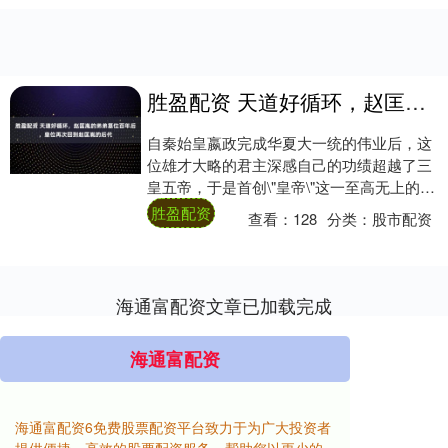
胜盈配资 天道好循环，赵匡胤的弟弟篡位百年后，皇位再次回到赵匡胤的后代
自秦始皇嬴政完成华夏大一统的伟业后，这
位雄才大略的君主深感自己的功绩超越了三
皇五帝，于是首创\"皇帝\"这一至高无上的尊
号。这个称号从此成为两千多年封建王朝统
胜盈配资
查看：
128
分类：
股市配资
治....
海通富配资文章已加载完成
海通富配资
海通富配资6免费股票配资平台致力于为广大投资者