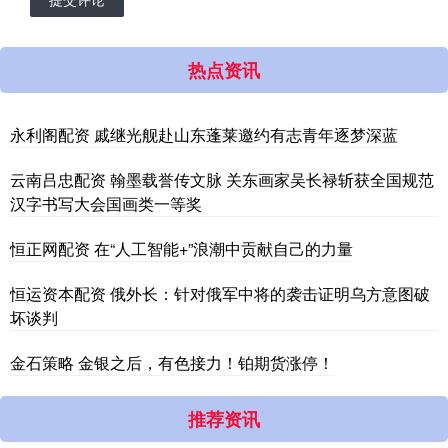
热点资讯
永利阁配资 戚继光舰赴山东蓬莱邀约有志青年逐梦深蓝
云南吕忠配资 翰墨载誉传文脉 关东画家吴长禄斩获全国规范
汉字书写大会国画类一等奖
恒正网配资 在“人工智能+”浪潮中贡献自己的力量
恒运资本配资 俄外长：针对俄军中将的袭击证明乌方意图破
坏谈判
金石策略 金银之后，有色接力！铂期货涨停！
推荐资讯